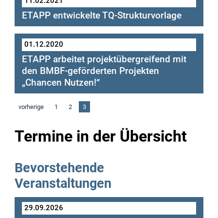
11.02.2021
www.twitter.com/ETAPP_TQ
ETAPP entwickelte TQ-Strukturvorlage
TQ-
01.12.2020
Strukturvorlage
ETAPP arbeitet projektübergreifend mit
den BMBF-geförderten Projekten
„Chancen Nutzen!“
vorherige
1
2
3
projektübergreifend
„Chancen
Termine in der Übersicht
Nutzen!“ (DIHK Service GmbH)
„BIBB-
TQ“ (Bundesinsitut für
Bevorstehende
Berufsbildung)
Veranstaltungen
29.09.2026
Vision von