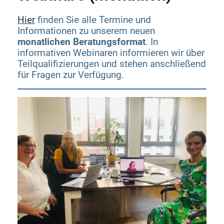
hier
arbeitswelt2025/
Hier
finden Sie alle Termine und
https://www.bertelsmann-
Informationen zu unserem neuen
stiftung.de/de/newsletterversand/lernen-
monatlichen Beratungsformat
. In
fuers-leben/newsletter-lernen-fuers-leben-
informativen Webinaren informieren wir über
Teilqualifizierungen und stehen anschließend
vom-06-november-2019/
für Fragen zur Verfügung.
https://www.deutscher-arbeitgebertag.de
Agenda
Markt der