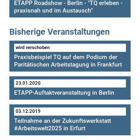
ETAPP Roadshow - Berlin - "TQ erleben -
2022
praxisnah und im Austausch"
Bisherige Veranstaltungen
„TQ erleben – praxisnah und im
Austausch“
wird verschoben
Praxisbeispiel TQ auf dem Podium der
Paritätischen Arbeitstagung in Frankfurt
... WIRD AUFGRUND DER CORONA-
23.01.2020
Anmeldelink zur Veranstaltung
PANDEMIE VERSCHOBEN ...
ETAPP-Auftaktveranstaltung in Berlin
Programm zur Veranstaltung
03.12.2019
Teilnahme an der Zukunftswerkstatt
#Arbeitswelt2025 in Erfurt