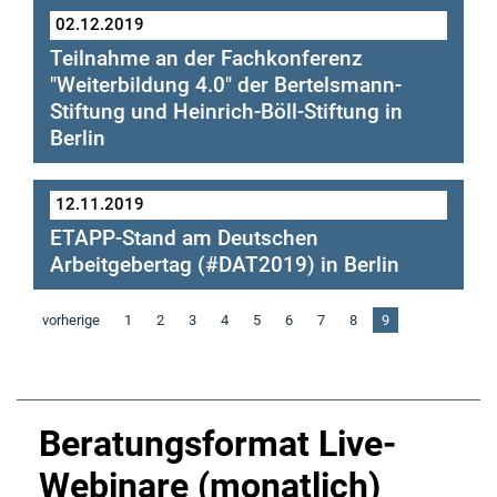
02.12.2019
Teilnahme an der Fachkonferenz
"Weiterbildung 4.0" der Bertelsmann-
Stiftung und Heinrich-Böll-Stiftung in
Berlin
12.11.2019
ETAPP-Stand am Deutschen
Arbeitgebertag (#DAT2019) in Berlin
vorherige
1
2
3
4
5
6
7
8
9
Beratungsformat Live-
Webinare (monatlich)
https://www.experimentierraeume.de/projekte/z