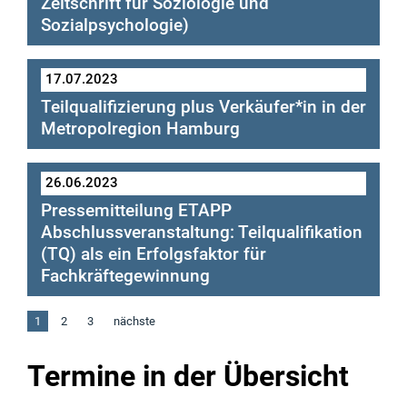
Zeitschrift für Soziologie und
Sozialpsychologie)
Publikation “Voraussetzungen
und Nutzung des Angebots von
17.07.2023
Blogbeitrag
Teilqualifikationen”
Teilqualifizierung plus Verkäufer*in in der
“Teilqualifizierung im Recruiting und der
Metropolregion Hamburg
Personalentwicklung”
26.06.2023
Pressemitteilung ETAPP
Abschlussveranstaltung: Teilqualifikation
(TQ) als ein Erfolgsfaktor für
Fachkräftegewinnung
Pressemeldung zur ETAPP
1
2
3
nächste
Abschlussveranstaltung
Termine in der Übersicht
"Bildungswege sind Lebenswege!