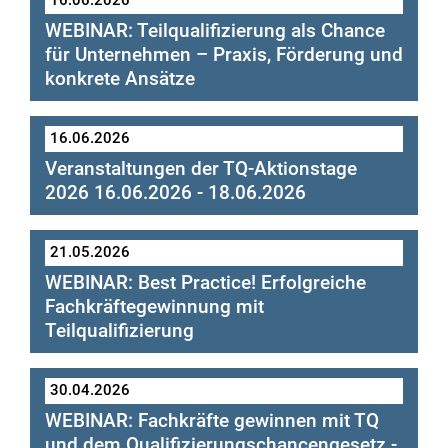
16.06.2026
und
P
ädagogischen Anforderungen
WEBINAR: Teilqualifizierung als Chance
für Unternehmen – Praxis, Förderung und
konkrete Ansätze
16.06.2026
Veranstaltungen der TQ-Aktionstage
2026 16.06.2026 - 18.06.2026
21.05.2026
WEBINAR: Best Practice! Erfolgreiche
Fachkräftegewinnung mit
Teilqualifizierung
LinkedIn
30.04.2026
WEBINAR: Fachkräfte gewinnen mit TQ
Hier finden Sie weitere Informationen
und dem Qualifizierungschancengesetz -