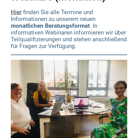
Fachkräftesicherung
Hier
finden Sie alle Termine und
Informationen zu unserem neuen
monatlichen Beratungsformat
. In
informativen Webinaren informieren wir über
Teilqualifizierung als Chance für
Teilqualifizierungen und stehen anschließend
Unternehmen – Praxis, Förderung und
für Fragen zur Verfügung.
LinkedIn
konkrete Ansätze
Tülay Hanelçi-Kart (ETAPP)
Hier finden Sie weitere Informationen
Meeting-Link
sowie den Zugangslink.
Teilqualifikationen International (digital)
– Teilqualifizierungen als Chance für die
Fachkräftegewinnung aus Drittstaaten
hub4africa
Meeting-Link
TQ Aktionstage: Schritt für Schritt zur TQ