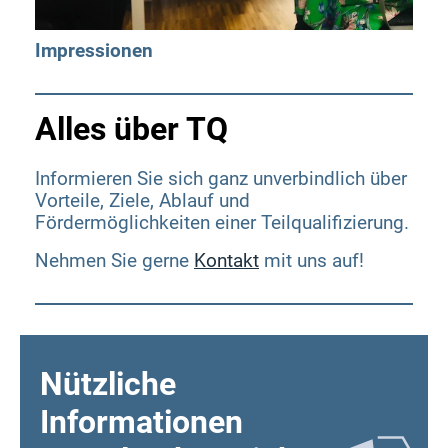
Nia Lie (Bildungswerk der Sächsischen
Wirtschaft gGmbH)
Impressionen
Meeting-Link
Dienstag, 23.06.2026
Alles über TQ
Fachkräfte binden und gewinnen durch
geförderte Weiterbildung und
Informieren Sie sich ganz unverbindlich über
Vorteile, Ziele, Ablauf und
Teilqualifizierung
Fördermöglichkeiten einer Teilqualifizierung.
BW NRW & faw
Nehmen Sie gerne
Kontakt
mit uns auf!
nataliia.nehrych@faw.de
Nützliche
Informationen